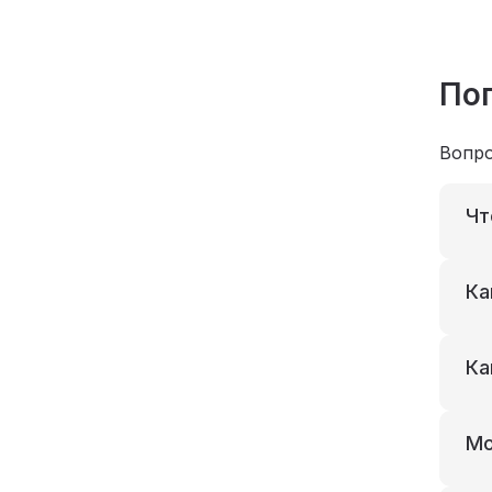
По
Вопро
Чт
Ка
Ка
Мо