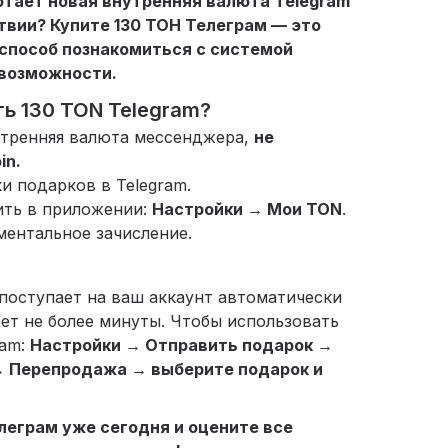
ботает новая внутренняя валюта Telegram
ствии? Купите 130 ТОН Телеграм — это
способ познакомиться с системой
 возможности.
ь 130 TON Telegram?
утренняя валюта мессенджера,
не
in.
и подарков в Telegram.
ить в приложении:
Настройки → Мои TON
.
ментальное зачисление.
поступает на ваш аккаунт автоматически
ет не более минуты. Чтобы использовать
ram:
Настройки → Отправить подарок →
→ Перепродажа → выберите подарок и
леграм уже сегодня и оцените все