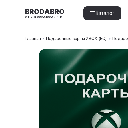
BRODABRO
Каталог
оплата сервисов и игр
Главная
>
Подарочные карты XBOX (ЕС)
>
Подаро
T