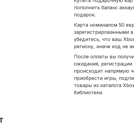
Купить подарочную кар
пополнить баланс аккау
подарок.
Карта номиналом 50 евр
зарегистрированными в
убедитесь, что ваш Xbo
региону, иначе код не а
После оплаты вы получ
ожидания, регистрации
происходит напрямую че
приобрести игры, подпи
товары из каталога Xbo
библиотеки.
т