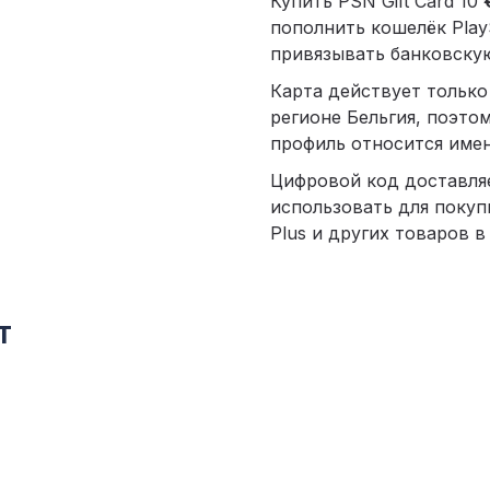
Купить PSN Gift Card 10
пополнить кошелёк Play
привязывать банковскую
Карта действует только
регионе Бельгия, поэто
профиль относится имен
Цифровой код доставля
использовать для покуп
Plus и других товаров в 
т