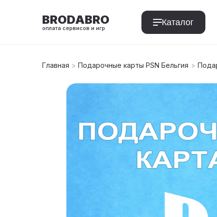
BRODABRO
Каталог
оплата сервисов и игр
Главная
>
Подарочные карты PSN Бельгия
>
Подар
T