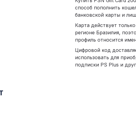
Купить PSN Gift Card 20
способ пополнить кошелё
банковской карты и лиш
Карта действует только
регионе Бразилия, поэт
профиль относится имен
Цифровой код доставля
использовать для приоб
подписки PS Plus и друг
т