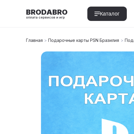
BRODABRO
Каталог
оплата сервисов и игр
Главная
>
Подарочные карты PSN Бразилия
>
Пода
T