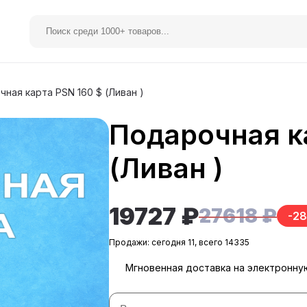
ная карта PSN 160 $ (Ливан )
Подарочная к
elegram Premium
Spotify
(Ливан )
19727 ₽
27618 ₽
-2
Продажи: сегодня 11, всего 14335
Мгновенная доставка на электронну