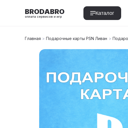
BRODABRO
Каталог
оплата сервисов и игр
Главная
>
Подарочные карты PSN Ливан
>
Подароч
T