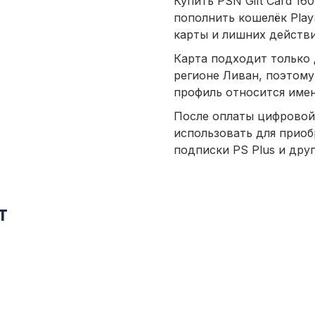
Купить PSN Gift Card 16
пополнить кошелёк PlayS
карты и лишних действи
Карта подходит только 
регионе Ливан, поэтому
профиль относится имен
После оплаты цифровой
использовать для приоб
подписки PS Plus и други
т