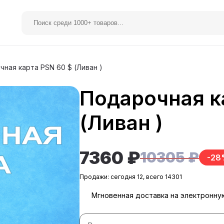
ная карта PSN 60 $ (Ливан )
Подарочная к
elegram Premium
Spotify
(Ливан )
7360 ₽
10305 ₽
-28
Продажи: сегодня 12, всего 14301
Мгновенная доставка на электронну