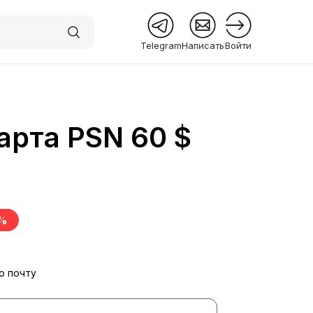
Telegram
Написать
Войти
арта PSN 60 $
 Premium
%
ю почту