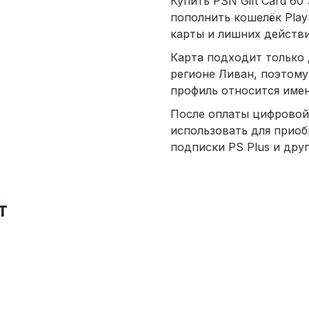
Купить PSN Gift Card 60
пополнить кошелёк PlayS
карты и лишних действи
Карта подходит только 
регионе Ливан, поэтому
профиль относится имен
После оплаты цифровой
использовать для приоб
подписки PS Plus и други
т