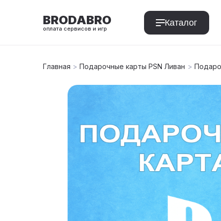
BRODABRO
Каталог
оплата сервисов и игр
Главная
>
Подарочные карты PSN Ливан
>
Подароч
T