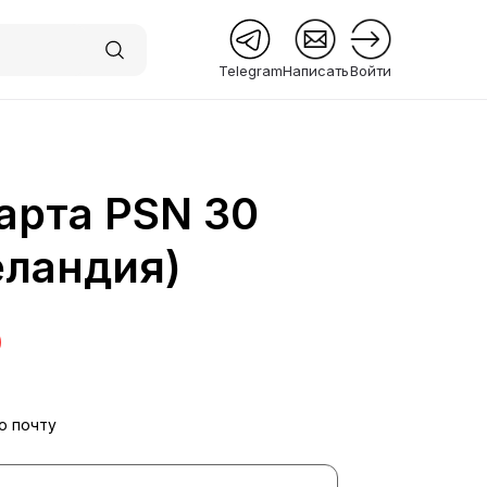
Telegram
Написать
Войти
арта PSN 30
 Premium
еландия)
ю почту