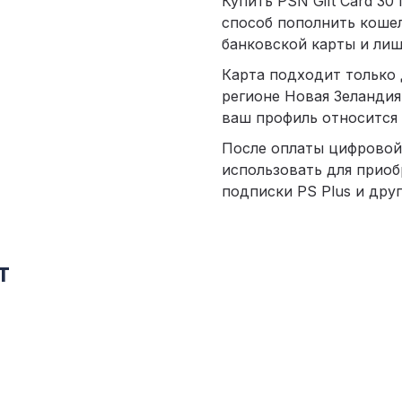
Купить PSN Gift Card 3
способ пополнить кошелё
банковской карты и лиш
Карта подходит только 
регионе Новая Зеландия
ваш профиль относится 
После оплаты цифровой
использовать для приоб
подписки PS Plus и други
т