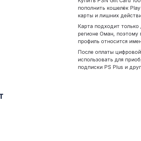
Купить PSN Gift Card 10
пополнить кошелёк PlayS
карты и лишних действи
Карта подходит только 
регионе Оман, поэтому 
профиль относится имен
После оплаты цифровой
использовать для приоб
подписки PS Plus и други
т