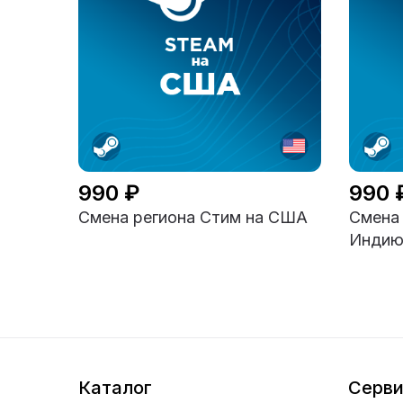
990 ₽
990 
Смена региона Стим на США
Смена 
Инди
Каталог
Серв