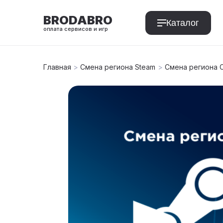
BRODABRO
Каталог
оплата сервисов и игр
Главная
>
Смена региона Steam
>
Смена региона 
T