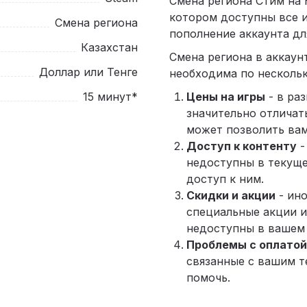
Смена региона Стим на 
котором доступны все и
Смена региона
пополнение аккаунта для
Казахстан
Смена региона в аккаун
Доллар или Тенге
необходима по несколь
15 минут*
Цены на игры
- в ра
значительно отличат
может позволить вам
Доступ к контенту
-
недоступны в текуще
доступ к ним.
Скидки и акции
- ино
специальные акции и
недоступны в вашем 
Проблемы с оплато
связанные с вашим т
помочь.