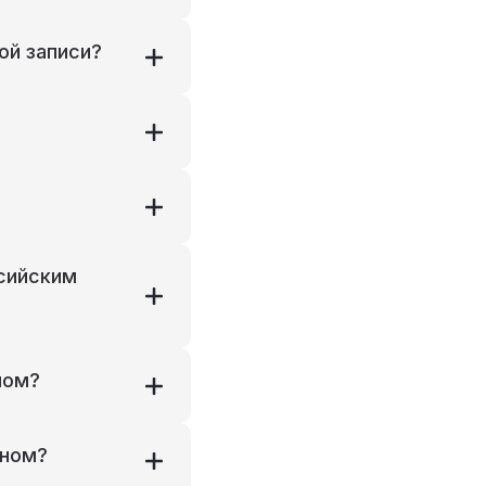
ой записи?
ссийским
ном?
оном?