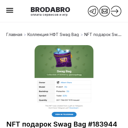
BRODABRO
оплата сервисов и игр
Главная
>
Коллекция НФТ Swag Bag
>
NFT подарок Swag Bag #183944
NFT подарок Swag Bag #183944