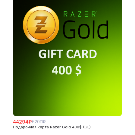
44294₽
62011₽
Подарочная карта Razer Gold 400$ (GL)