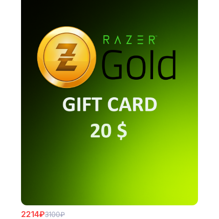
2214₽
3100₽