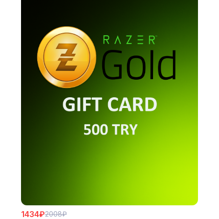
1434₽
2008₽