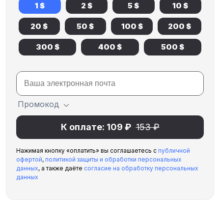
1 $
2 $
5 $
10 $
20 $
50 $
100 $
200 $
300 $
400 $
500 $
Промокод
К оплате: 109 ₽
153 ₽
Нажимая кнопку «оплатить» вы соглашаетесь с
публичной
офертой
,
политикой защиты и обработки персональных
данных
, а также даёте
согласие на обработку персональных
данных