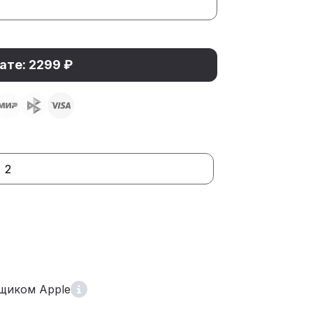
ате: 2299 ₽
2
щиком Apple