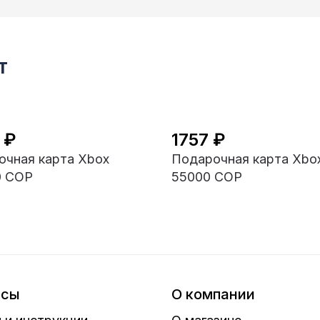
т
 ₽
1757 ₽
очная карта Xbox
Подарочная карта Xbo
0 COP
55000 COP
исы
О компании