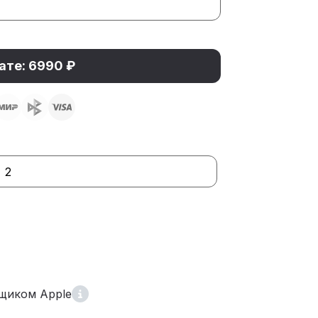
ате: 6990 ₽
2
щиком Apple