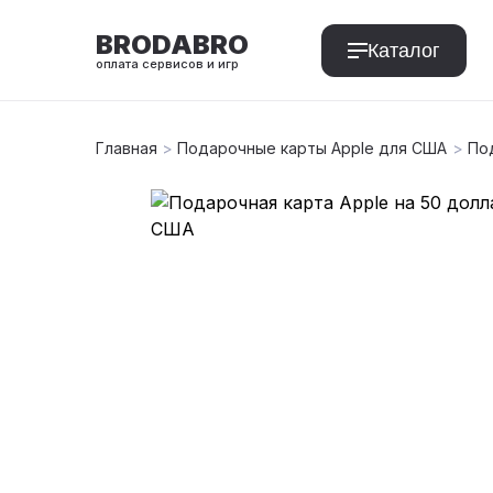
BRODABRO
Каталог
оплата сервисов и игр
Главная
>
Подарочные карты Apple для США
>
По
T