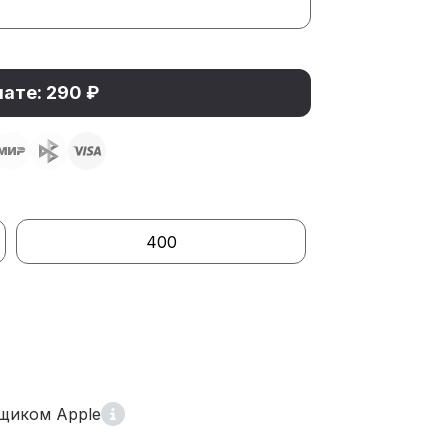
лате: 290 ₽
400
щиком Apple