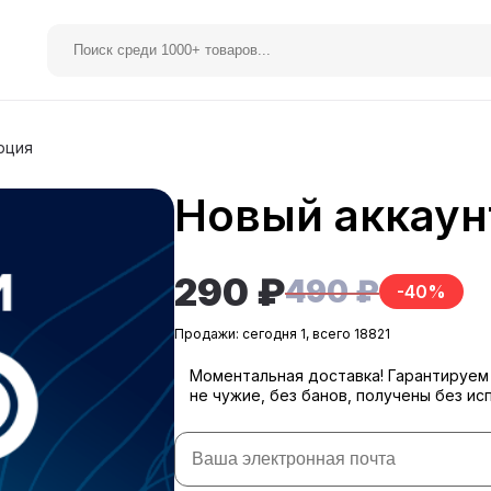
рция
Новый аккаун
elegram Premium
Spotify
290 ₽
490 ₽
-40%
Продажи: сегодня 1, всего 18821
Моментальная доставка! Гарантируе
не чужие, без банов, получены без ис