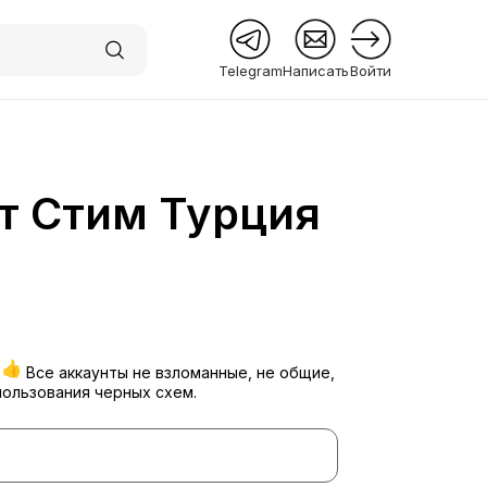
Telegram
Написать
Войти
т Стим Турция
 Premium
м
Все аккаунты не взломанные, не общие,
пользования черных схем.