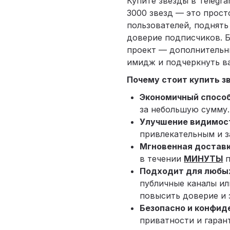
Купите звезды в Telegr
3000 звезд — это прост
пользователей, поднять
доверие подписчиков. Б
проект — дополнительн
имидж и подчеркнуть в
Почему стоит купить з
Экономичный спосо
за небольшую сумму.
Улучшение видимос
привлекательным и з
Мгновенная доставк
в течении
МИНУТЫ
п
Подходит для любых
публичные каналы ил
повысить доверие и 
Безопасно и конфид
приватности и гаран