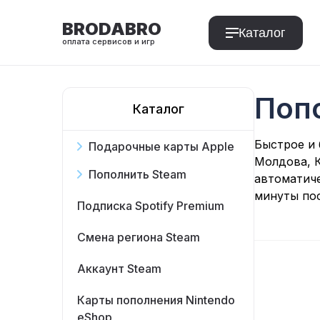
BRODABRO
Каталог
оплата сервисов и игр
Поп
Каталог
T
Быстрое и 
Подарочные карты Apple
Молдова, К
Пополнить Steam
автоматиче
минуты пос
Подписка Spotify Premium
Смена региона Steam
Аккаунт Steam
Карты пополнения Nintendo
eShop