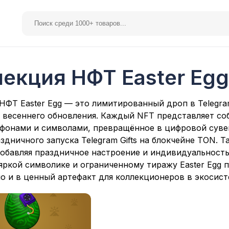
екция НФТ Easter Eg
elegram Premium
Spotify
НФТ Easter Egg — это лимитированный дроп в Telegram
 весеннего обновления. Каждый NFT представляет со
фонами и символами, превращённое в цифровой сувен
здничного запуска Telegram Gifts на блокчейне TON. 
добавляя праздничное настроение и индивидуальность
яркой символике и ограниченному тиражу Easter Egg 
но и в ценный артефакт для коллекционеров в экосист