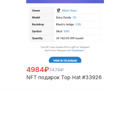
4984₽
7476₽
NFT подарок Top Hat #33926